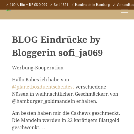
✓ 100 % Bio – DE-ÖKO-009
✓ Seit 1821
✓ Handmade in Hamburg
✓ Versandkost
BLOG Eindrücke by
Bloggerin sofi_ja069
Werbung-Kooperation
Hallo Babes ich habe von
@planetboxduentscheidest
verschiedene
Nüssen in weihnachtlichen Geschmäckern von
@hamburger_goldmandeln erhalten.
Am besten haben mir die Cashews geschmeckt.
Die Mandeln werden in 22 karätigem Blattgold
geschwenkt. . . .