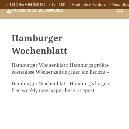
✓ 100 % Bio – DE-ÖKO-009
✓ Seit 1821
✓ Handmade in Hamburg
✓ Versandkost
Hamburger
Wochenblatt
Hamburger Wochenblatt: Hamburgs größte
kostenlose Wochenzeitung hier ein Bericht –
Hamburger Wochenblatt: Hamburg’s largest
free weekly newspaper here a report –