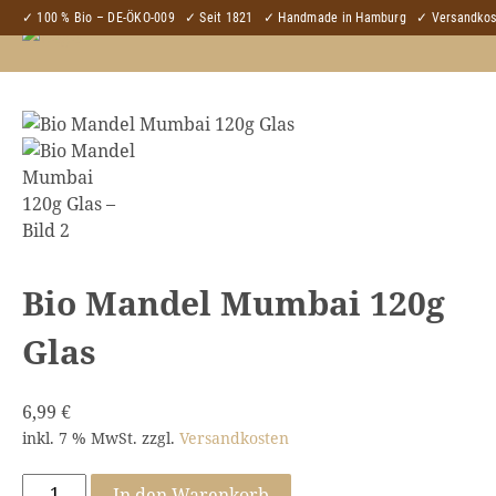
✓ 100 % Bio – DE-ÖKO-009
✓ Seit 1821
✓ Handmade in Hamburg
✓ Versandkost
Bio Mandel Mumbai 120g
Glas
6,99
€
inkl. 7 % MwSt.
zzgl.
Versandkosten
Bio
In den Warenkorb