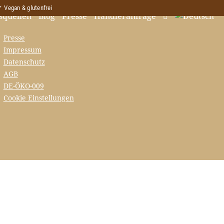
 Vegan & glutenfrei
squellen
Blog
Presse
Händleranfrage
Presse
Impressum
Datenschutz
AGB
DE-ÖKO-009
Cookie Einstellungen