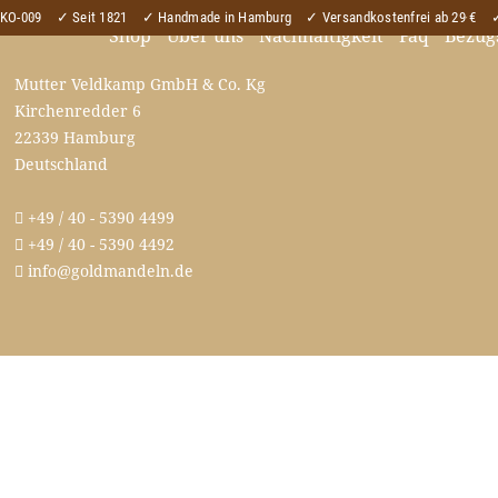
ÖKO-009
✓ Seit 1821
✓ Handmade in Hamburg
✓ Versandkostenfrei ab 29 €
✓
Shop
Über uns
Nachhaltigkeit
Faq
Bezug
Mutter Veldkamp GmbH & Co. Kg
Kirchenredder 6
22339 Hamburg
Deutschland
+49 / 40 - 5390 4499
+49 / 40 - 5390 4492
info@goldmandeln.de