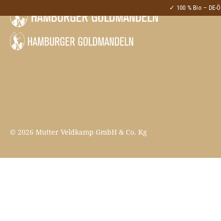
-->
✓ 100 % Bio – DE-
© 2026 Mutter Veldkamp GmbH & Co. Kg