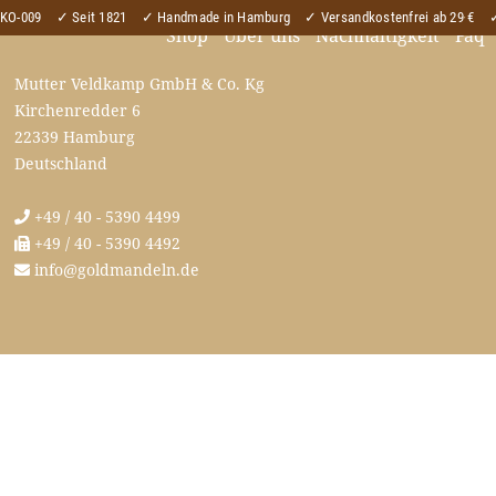
ÖKO-009
✓ Seit 1821
✓ Handmade in Hamburg
✓ Versandkostenfrei ab 29 €
✓
Shop
Über uns
Nachhaltigkeit
Faq
Mutter Veldkamp GmbH & Co. Kg
Kirchenredder 6
22339 Hamburg
Deutschland
+49 / 40 - 5390 4499
+49 / 40 - 5390 4492
info@goldmandeln.de