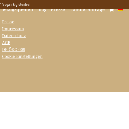
 Vegan & glutenfrei
Bezugsquellen
Blog
Presse
Händleranfrage
Presse
Impressum
Datenschutz
AGB
DE-ÖKO-009
Cookie Einstellungen