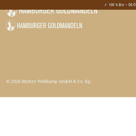
-->
✓ 100 % Bio – DE-
© 2026 Mutter Veldkamp GmbH & Co. Kg